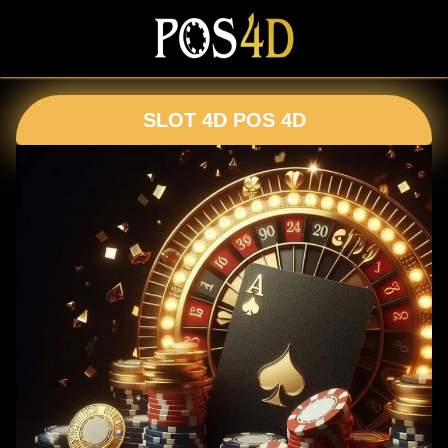
SLOT 4D POS 4D