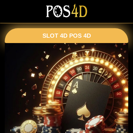
SLOT 4D POS 4D