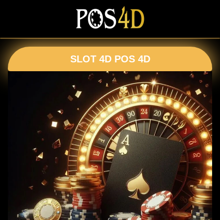
SLOT 4D POS 4D