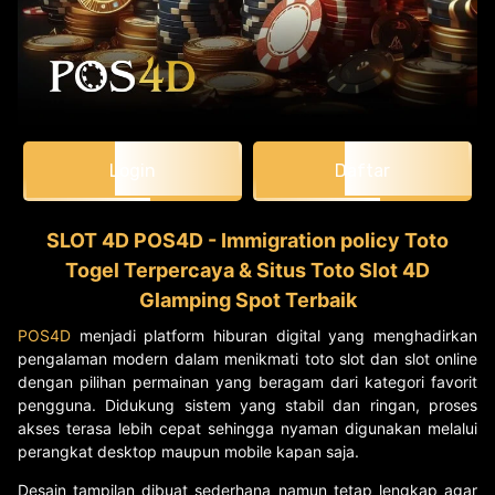
Login
Daftar
SLOT 4D POS4D - Immigration policy Toto
Togel Terpercaya & Situs Toto Slot 4D
Glamping Spot Terbaik
POS4D
menjadi platform hiburan digital yang menghadirkan
pengalaman modern dalam menikmati toto slot dan slot online
dengan pilihan permainan yang beragam dari kategori favorit
pengguna. Didukung sistem yang stabil dan ringan, proses
akses terasa lebih cepat sehingga nyaman digunakan melalui
perangkat desktop maupun mobile kapan saja.
Desain tampilan dibuat sederhana namun tetap lengkap agar