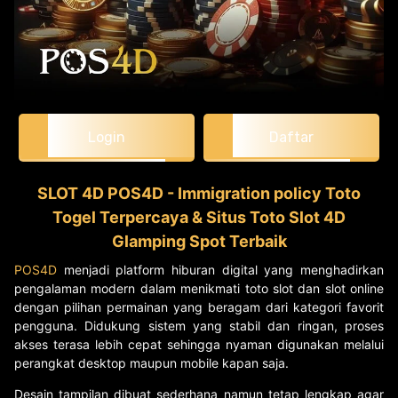
Login
Daftar
SLOT 4D POS4D - Immigration policy Toto
Togel Terpercaya & Situs Toto Slot 4D
Glamping Spot Terbaik
POS4D
menjadi platform hiburan digital yang menghadirkan
pengalaman modern dalam menikmati toto slot dan slot online
dengan pilihan permainan yang beragam dari kategori favorit
pengguna. Didukung sistem yang stabil dan ringan, proses
akses terasa lebih cepat sehingga nyaman digunakan melalui
perangkat desktop maupun mobile kapan saja.
Desain tampilan dibuat sederhana namun tetap lengkap agar