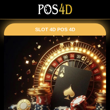
SLOT 4D POS 4D