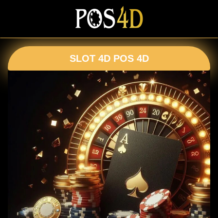
SLOT 4D POS 4D