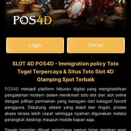
Login
Daftar
SLOT 4D POS4D - Immigration policy Toto
Togel Terpercaya & Situs Toto Slot 4D
Glamping Spot Terbaik
POS4D
menjadi platform hiburan digital yang menghadirkan
pengalaman modern dalam menikmati toto slot dan slot online
dengan pilihan permainan yang beragam dari kategori favorit
pengguna. Didukung sistem yang stabil dan ringan, proses
akses terasa lebih cepat sehingga nyaman digunakan melalui
perangkat desktop maupun mobile kapan saja.
Desain tampilan dibuat sederhana namun tetap lengkap agar