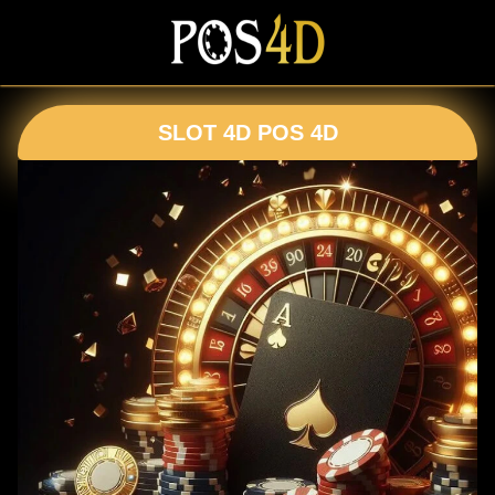
SLOT 4D POS 4D