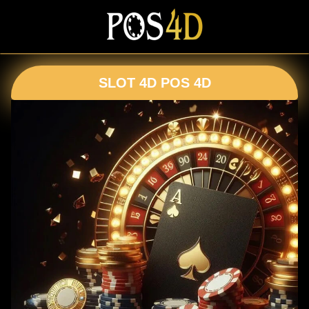
SLOT 4D POS 4D