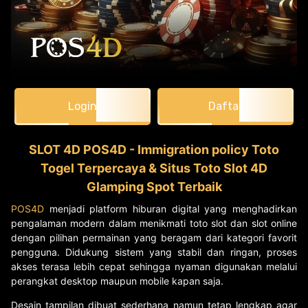
Login
Daftar
SLOT 4D POS4D - Immigration policy Toto
Togel Terpercaya & Situs Toto Slot 4D
Glamping Spot Terbaik
POS4D
menjadi platform hiburan digital yang menghadirkan
pengalaman modern dalam menikmati toto slot dan slot online
dengan pilihan permainan yang beragam dari kategori favorit
pengguna. Didukung sistem yang stabil dan ringan, proses
akses terasa lebih cepat sehingga nyaman digunakan melalui
perangkat desktop maupun mobile kapan saja.
Desain tampilan dibuat sederhana namun tetap lengkap agar