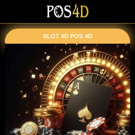
SLOT 4D POS 4D