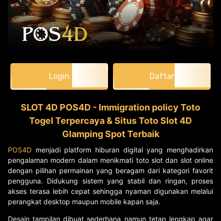
Login
Daftar
SLOT 4D POS4D - Immigration policy Toto
Togel Terpercaya & Situs Toto Slot 4D
Glamping Spot Terbaik
POS4D
menjadi platform hiburan digital yang menghadirkan
pengalaman modern dalam menikmati toto slot dan slot online
dengan pilihan permainan yang beragam dari kategori favorit
pengguna. Didukung sistem yang stabil dan ringan, proses
akses terasa lebih cepat sehingga nyaman digunakan melalui
perangkat desktop maupun mobile kapan saja.
Desain tampilan dibuat sederhana namun tetap lengkap agar