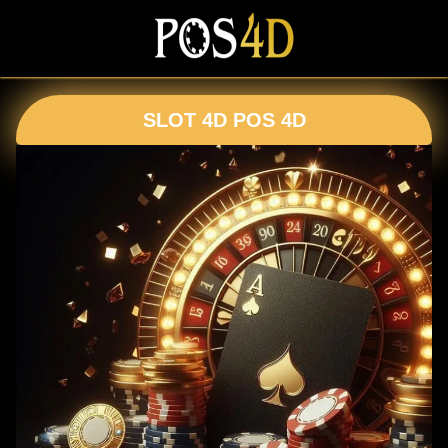
SLOT 4D POS 4D